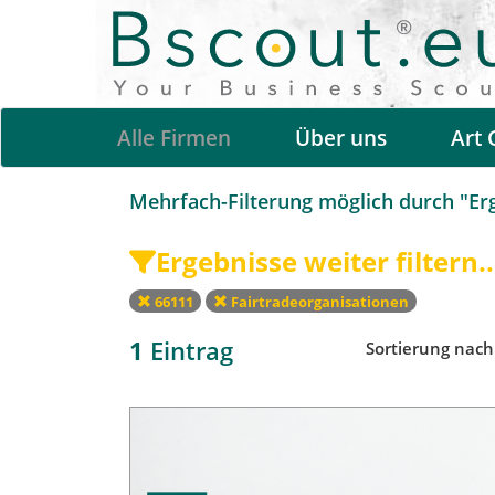
Alle Firmen
Über uns
Art 
Mehrfach-Filterung möglich durch "Erge
Ergebnisse weiter filtern..
66111
Fairtradeorganisationen
1
Eintrag
Sortierung nac