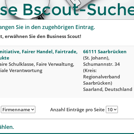
angen Sie in den zugehörigen Eintrag.
t, erwähnen Sie den Business Scout!
nitiative, Fairer Handel, Fairtrade,
66111 Saarbrücken
ukte
(St. Johann),
Faire Schulklasse, Faire Verwaltung,
Schumannstr. 34
ziale Verantwortung
(Kreis:
Regionalverband
Saarbrücken)
Saarland, Deutschland
h
Anzahl Einträge pro Seite
ählen.