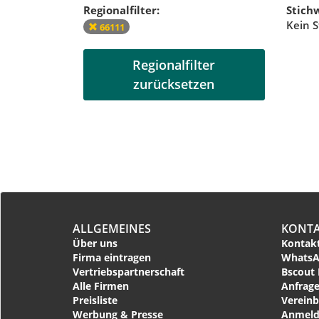
Regionalfilter:
Stichw
Kein S
66111
Regionalfilter
zurücksetzen
ALLGEMEINES
KONT
Über uns
Kontakt
Firma eintragen
WhatsA
Vertriebspartnerschaft
Bscout 
Alle Firmen
Anfrage
Preisliste
Vereinb
Werbung & Presse
Anmeld