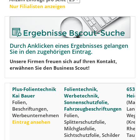
Nur Filialisten anzeigen
Durch Anklicken eines Ergebnisses gelangen
Sie in den zugehörigen Eintrag.
Unsere Firmen freuen sich auf Ihren Kontakt,
erwähnen Sie den Business Scout!
Plus-Folientechnik
Folientechnik,
6532
Kai Bauer
Werbetechnik,
Heid
Folien,
Sonnenschutzfolie,
(Mapp
Beschriftungen,
Fahrzeugbeschriftungen
Langs
Werbeunternehmen
Folien,
Weg 
Eintrag ansehen
Splitterschutzfolie,
(Kreis
Milchglasfolie,
Rhein
Sichtschutzfolie, Schilder
Taunu