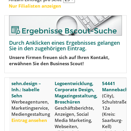
Nur Filialisten anzeigen
Durch Anklicken eines Ergebnisses gelangen
Sie in den zugehörigen Eintrag.
Unsere Firmen freuen sich auf Ihren Kontakt,
erwähnen Sie den Business Scout!
sehn.design –
Logoentwicklung,
54441
Inh.: Isabelle
Corporate Design,
Mannebach
Sehn
Magazingestaltung,
(City),
Werbeagenturen,
Broschüren
Schulstraße
Marketingservice,
Geschäftsberichte,
12a
Mediengestaltung
Anzeigen, Social
(Kreis:
Eintrag ansehen
Media Marketing,
Saarburg-
Webseiten,
Kell)