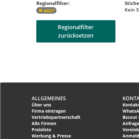
Regionalfilter:
Stichw
Kein S
44227
Regionalfilter
zurücksetzen
ALLGEMEINES
KONT
Über uns
Kontakt
Firma eintragen
WhatsA
Vertriebspartnerschaft
Bscout 
Alle Firmen
Anfrage
Preisliste
Vereinb
Werbung & Presse
Anmeld