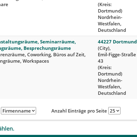
nare
(Kreis:
Dortmund)
Nordrhein-
Westfalen,
Deutschland
nstaltungsräume, Seminarräume,
44227 Dortmund
ngsräume, Besprechungsräume
(City),
renzräume, Coworking, Büros auf Zeit,
Emil-Figge-Straße
ingräume, Workspaces
43
(Kreis:
Dortmund)
Nordrhein-
Westfalen,
Deutschland
h
Anzahl Einträge pro Seite
ählen.