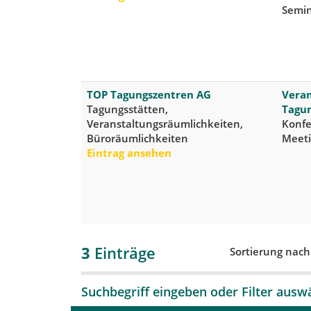
Semi
TOP Tagungszentren AG
Vera
Tagungsstätten,
Tagu
Veranstaltungsräumlichkeiten,
Konfe
Büroräumlichkeiten
Meet
Eintrag ansehen
3
Einträge
Sortierung nac
Suchbegriff eingeben oder Filter ausw