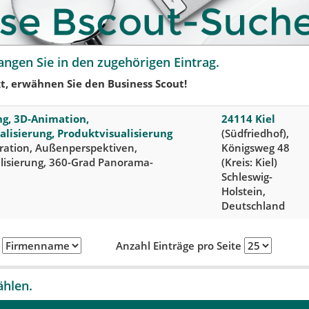
angen Sie in den zugehörigen Eintrag.
t, erwähnen Sie den Business Scout!
ng, 3D-Animation,
24114 Kiel
alisierung, Produktvisualisierung
(Südfriedhof),
tration, Außenperspektiven,
Königsweg 48
isierung, 360-Grad Panorama-
(Kreis: Kiel)
Schleswig-
Holstein,
Deutschland
h
Anzahl Einträge pro Seite
ählen.