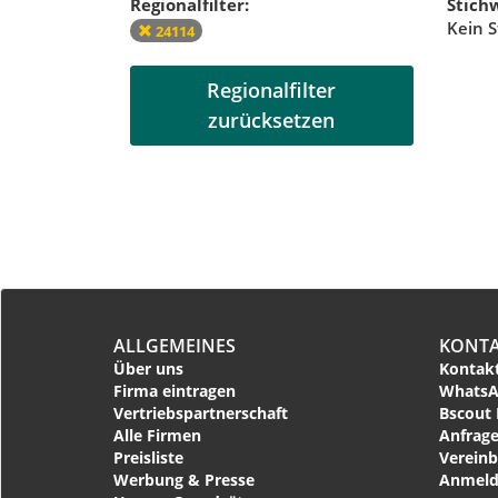
Regionalfilter:
Stichw
Kein S
24114
Regionalfilter
zurücksetzen
ALLGEMEINES
KONT
Über uns
Kontakt
Firma eintragen
WhatsA
Vertriebspartnerschaft
Bscout 
Alle Firmen
Anfrage
Preisliste
Vereinb
Werbung & Presse
Anmeld