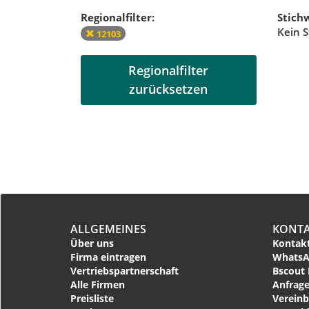
Regionalfilter:
Stichw
Kein S
12103
Regionalfilter
zurücksetzen
ALLGEMEINES
KONT
Über uns
Kontakt
Firma eintragen
WhatsA
Vertriebspartnerschaft
Bscout 
Alle Firmen
Anfrage
Preisliste
Vereinb