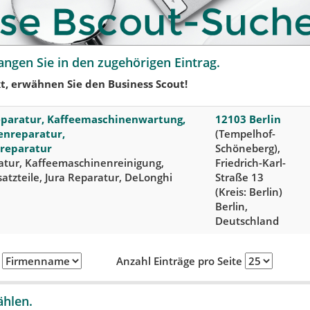
angen Sie in den zugehörigen Eintrag.
t, erwähnen Sie den Business Scout!
paratur, Kaffeemaschinenwartung,
12103 Berlin
enreparatur,
(Tempelhof-
reparatur
Schöneberg),
tur, Kaffeemaschinenreinigung,
Friedrich-Karl-
tzteile, Jura Reparatur, DeLonghi
Straße 13
(Kreis: Berlin)
Berlin,
Deutschland
h
Anzahl Einträge pro Seite
ählen.