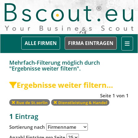
Togg
ALLE FIRMEN
FIRMA EINTRAGEN
Mehrfach-Filterung möglich durch
"Ergebnisse weiter filtern".
Ergebnisse weiter filtern...
Seite 1 von 1
Rue de St.sorlin
Dienstleistung & Handel
1
Eintrag
Sortierung nach
Anzahl Einträge pro Seite