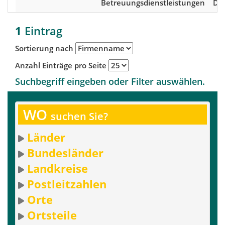
Betreuungsdienstleistungen
De
1
Eintrag
Sortierung nach
Anzahl Einträge pro Seite
Suchbegriff eingeben oder Filter auswählen.
WO
suchen Sie?
Länder
Bundesländer
Landkreise
Postleitzahlen
Orte
Ortsteile