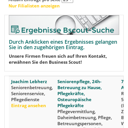
Nur Filialisten anzeigen
Durch Anklicken eines Ergebnisses gelangen
Sie in den zugehörigen Eintrag.
Unsere Firmen freuen sich auf Ihren Kontakt,
erwähnen Sie den Business Scout!
Joachim Lebherz
Seniorenpflege, 24h-
72
Seniorenbetreuung,
Betreuung zu Hause,
Al
Seniorenservice,
Pflegekräfte,
Rot
Pflegedienste
Osteuropäische
50
Eintrag ansehen
Pflegekräfte
(Kr
Pflegevermittlung,
Zol
Daheimbetreuung, Pflege,
Ba
Betreuungspersonen,
Wü