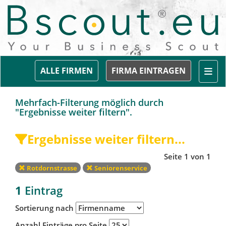
Togg
ALLE FIRMEN
FIRMA EINTRAGEN
Mehrfach-Filterung möglich durch
"Ergebnisse weiter filtern".
Ergebnisse weiter filtern...
Seite 1 von 1
Rotdornstrasse
Seniorenservice
1
Eintrag
Sortierung nach
Anzahl Einträge pro Seite