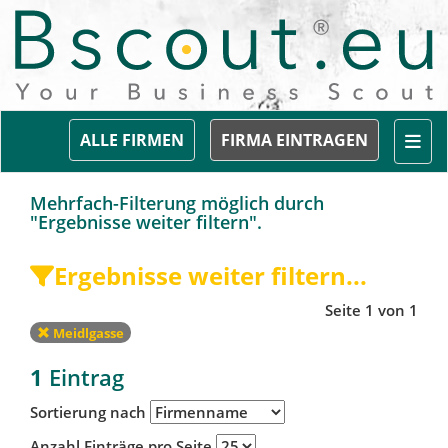
Togg
ALLE FIRMEN
FIRMA EINTRAGEN
Mehrfach-Filterung möglich durch
"Ergebnisse weiter filtern".
Ergebnisse weiter filtern...
Seite 1 von 1
Meidlgasse
1
Eintrag
Sortierung nach
Anzahl Einträge pro Seite