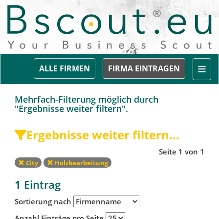
Togg
ALLE FIRMEN
FIRMA EINTRAGEN
Mehrfach-Filterung möglich durch
"Ergebnisse weiter filtern".
Ergebnisse weiter filtern...
Seite 1 von 1
City
Holzbearbeitung
1
Eintrag
Sortierung nach
Anzahl Einträge pro Seite