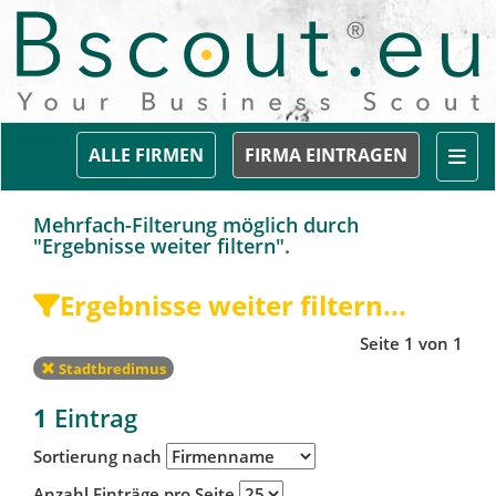
Togg
ALLE FIRMEN
FIRMA EINTRAGEN
Mehrfach-Filterung möglich durch
"Ergebnisse weiter filtern".
Ergebnisse weiter filtern...
Seite 1 von 1
Stadtbredimus
1
Eintrag
Sortierung nach
Anzahl Einträge pro Seite