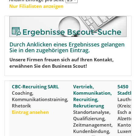
Nur Filialisten anzeigen
Durch Anklicken eines Ergebnisses gelangen
Sie in den zugehörigen Eintrag.
Unsere Firmen freuen sich auf Ihren Kontakt,
erwähnen Sie den Business Scout!
CBC-Recruiting SARL
Vertrieb,
5450
Coaching,
Kommunikation,
Stadtb
Kommunikationstraining,
Recruiting,
Lautheg
Rhetorik
Rekrutierung
(Kreis: 
Eintrag ansehen
Standortanalyse,
Esch an 
Qualifizierung,
Alzette)
Zeitmanagement,
Kanton 
Kundenbindung,
Luxemb