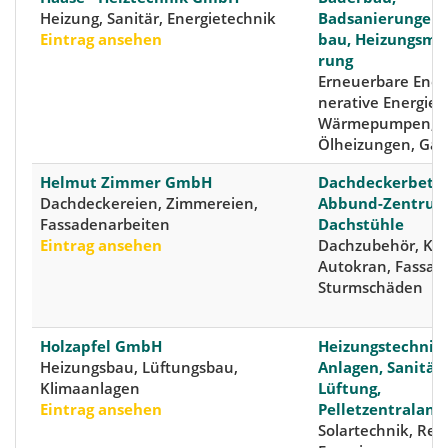
Heizung, Sanitär, Energietechnik
Badsanierungen, 
Eintrag ansehen
bau, Hei­zungs­mo­d
rung
Erneuer­bare Ener­
nera­tive Ener­gie,
Wärmepumpen,
Ölheizungen, Ga
Helmut Zimmer GmbH
Dachdeckerbetri
Dachdeckereien, Zimmereien,
Abbund-Zentrum,
Fassadenarbeiten
Dachstühle
Eintrag ansehen
Dachzubehör, Kra
Autokran, Fassad
Sturmschäden
Holzapfel GmbH
Heizungstechnis
Heizungsbau, Lüftungsbau,
Anlagen, Sanitär
Klimaanlagen
Lüftung,
Eintrag ansehen
Pelletzentralanl
Solartechnik, Reg