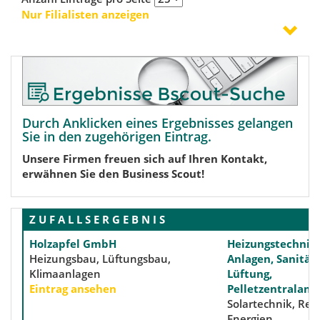
Nur Filialisten anzeigen
Durch Anklicken eines Ergebnisses gelangen
Sie in den zugehörigen Eintrag.
Unsere Firmen freuen sich auf Ihren Kontakt,
erwähnen Sie den Business Scout!
Z U F A L L S E R G E B N I S
Holzapfel GmbH
Heizungstechnis
Heizungsbau, Lüftungsbau,
Anlagen, Sanitär
Klimaanlagen
Lüftung,
Eintrag ansehen
Pelletzentralanl
Solartechnik, Reg
Energien,