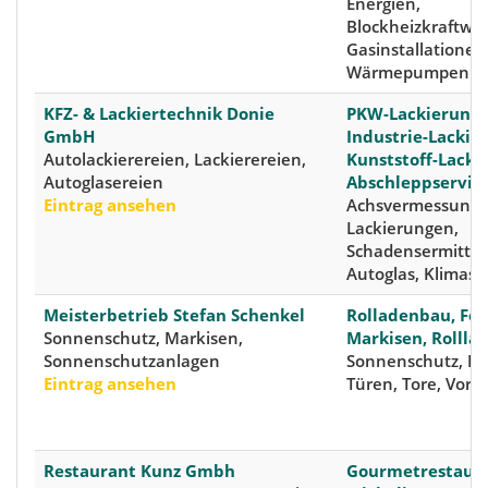
Energien,
Blockheizkraftwe
Gasinstallationen
Wärmepumpen
KFZ- & Lackiertechnik Donie
PKW-Lackierunge
GmbH
Industrie-Lackie
Autolackierereien, Lackierereien,
Kunststoff-Lacki
Autoglasereien
Abschleppservic
Eintrag ansehen
Achsvermessungen
Lackierungen,
Schadensermittlu
Autoglas, Klimase
Meisterbetrieb Stefan Schenkel
Rolladenbau, Fen
Sonnenschutz, Markisen,
Markisen, Rollla
Sonnenschutzanlagen
Sonnenschutz, Fe
Eintrag ansehen
Türen, Tore, Vord
Restaurant Kunz Gmbh
Gourmetrestaura