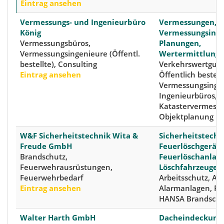
Eintrag ansehen
Vermessungs- und Ingenieurbüro
Vermessungen,
König
Vermessungsinge
Vermessungsbüros,
Planungen,
Vermessungsingenieure (Öffentl.
Wertermittlung
bestellte), Consulting
Verkehrswertguta
Eintrag ansehen
Öffentlich bestell
Vermessungsingen
Ingenieurbüros,
Katastervermess
Objektplanung
W&F Sicherheitstechnik Wita &
Sicherheitstechn
Freude GmbH
Feuerlöschgeräte
Brandschutz,
Feuerlöschanlage
Feuerwehrausrüstungen,
Löschfahrzeuge
Feuerwehrbedarf
Arbeitsschutz, At
Eintrag ansehen
Alarmanlagen, Fe
HANSA Brandschu
Walter Harth GmbH
Dacheindeckung