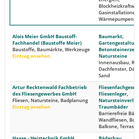
Blockheizkraftwe
Gasinstallationen
Wärmepumpen
Alois Meier GmbH Baustoff-
Baumarkt,
Fachhandel (Baustoffe Meier)
Gartengestaltung
Baustoffe, Baumärkte, Werkzeuge
Betonsteinerzeug
Eintrag ansehen
Natursteine
Innenausbau, Ro
Dachfenster, Däm
Sand
Artur Recktenwald Fachbetrieb
Fliesenfachgesch
des Fliesengewerbes GmbH
Fliesenleger,
Fliesen, Natursteine, Badplanung
Natursteinverleg
Eintrag ansehen
Traumbäder
Barrierefreie Bäde
Wandfliesen, Bod
Balkone, Terrass
Haase - Heiztechnik GmbH
Bäderbau,