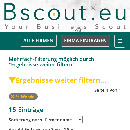
Togg
ALLE FIRMEN
FIRMA EINTRAGEN
Mehrfach-Filterung möglich durch
"Ergebnisse weiter filtern".
Ergebnisse weiter filtern...
Seite 1 von 1
St. Wendel
15
Einträge
Sortierung nach
Anzahl Einträge pro Seite