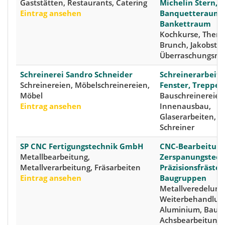
Gaststätten, Restaurants, Catering
Michelin Stern,
Eintrag ansehen
Banquetteraum,
Bankettraum
Kochkurse, Them
Brunch, Jakobstu
Überraschungsm
Schreinerei Sandro Schneider
Schreinerarbeite
Schreinereien, Möbelschreinereien,
Fenster, Treppen
Möbel
Bauschreinereien
Eintrag ansehen
Innenausbau,
Glaserarbeiten, Ti
Schreiner
SP CNC Fertigungstechnik GmbH
CNC-Bearbeitung
Metallbearbeitung,
Zerspanungstech
Metallverarbeitung, Fräsarbeiten
Präzisionsfrästeil
Eintrag ansehen
Baugruppen
Metallveredelung,
Weiterbehandlun
Aluminium, Baute
Achsbearbeitung