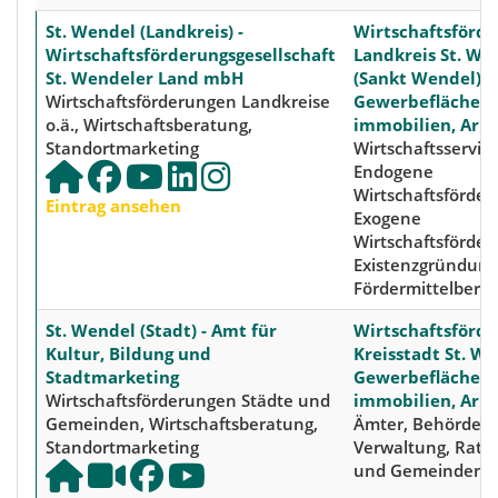
St. Wendel (Landkreis) -
Wirtschaftsförde
Wirtschaftsförderungsgesellschaft
Landkreis St. We
St. Wendeler Land mbH
(Sankt Wendel),
Wirtschaftsförderungen Landkreise
Gewerbeflächen 
o.ä., Wirtschaftsberatung,
immobilien, Arb
Standortmarketing
Wirtschaftsservice
Endogene
Wirtschaftsförder
Eintrag ansehen
Exogene
Wirtschaftsförder
Existenzgründung
Fördermittelbera
St. Wendel (Stadt) - Amt für
Wirtschaftsförde
Kultur, Bildung und
Kreisstadt St. We
Stadtmarketing
Gewerbeflächen 
Wirtschaftsförderungen Städte und
immobilien, Arb
Gemeinden, Wirtschaftsberatung,
Ämter, Behörden,
Standortmarketing
Verwaltung, Rath
und Gemeinden