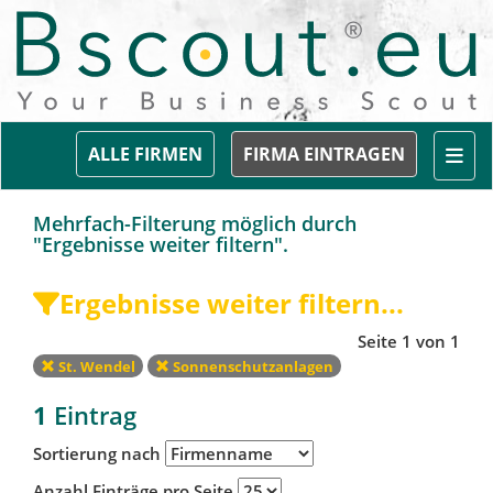
Togg
ALLE FIRMEN
FIRMA EINTRAGEN
Mehrfach-Filterung möglich durch
"Ergebnisse weiter filtern".
Ergebnisse weiter filtern...
Seite 1 von 1
St. Wendel
Sonnenschutzanlagen
1
Eintrag
Sortierung nach
Anzahl Einträge pro Seite