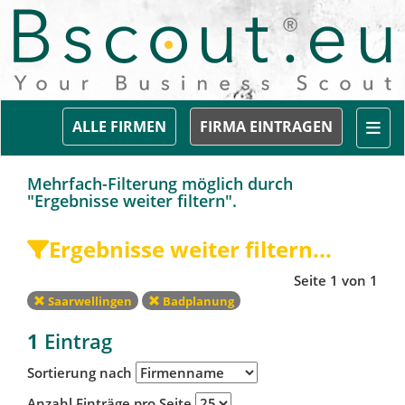
Togg
ALLE FIRMEN
FIRMA EINTRAGEN
Mehrfach-Filterung möglich durch
"Ergebnisse weiter filtern".
Ergebnisse weiter filtern...
Seite 1 von 1
Saarwellingen
Badplanung
1
Eintrag
Sortierung nach
Anzahl Einträge pro Seite