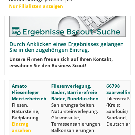
Nur Filialisten anzeigen
Durch Anklicken eines Ergebnisses gelangen
Sie in den zugehörigen Eintrag.
Unsere Firmen freuen sich auf Ihren Kontakt,
erwähnen Sie den Business Scout!
Amato
Fliesenverlegung,
66798
Fliesenleger
Bäder, Barrierefreie
Saarwelling
Meisterbetrieb
Bäder, Rundduschen
Lilienstraße 
Fliesen,
Sanierungsarbeiten,
(Kreis:
Natursteine,
Natursteinverlegung,
Saarlouis)
Badplanung
Glasmosaike,
Saarland,
Eintrag
Terrassensanierungen,
Deutschland
ansehen
Balkonsanierungen