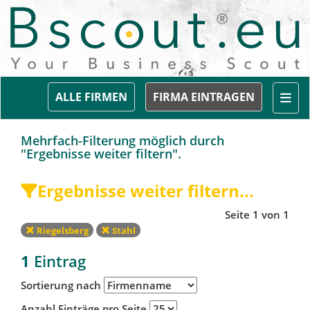
Togg
ALLE FIRMEN
FIRMA EINTRAGEN
Mehrfach-Filterung möglich durch
"Ergebnisse weiter filtern".
Ergebnisse weiter filtern...
Seite 1 von 1
Riegelsberg
Stahl
1
Eintrag
Sortierung nach
Anzahl Einträge pro Seite