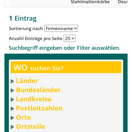
Stahlmattenkörbe
Deuts
1
Eintrag
Sortierung nach
Anzahl Einträge pro Seite
Suchbegriff eingeben oder Filter auswählen.
WO
suchen Sie?
Länder
Bundesländer
Landkreise
Postleitzahlen
Orte
Ortsteile