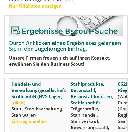
Nur Filialisten anzeigen
Durch Anklicken eines Ergebnisses gelangen
Sie in den zugehörigen Eintrag.
Unsere Firmen freuen sich auf Ihren Kontakt,
erwähnen Sie den Business Scout!
Handels- und
Stahlprodukte,
66292
Verwaltungsgesellschaft
Betonstahl,
Riegel
Scollo mbH (HVS-Lager)
Betonstahlmatten,
(Walpe
Stahlzubehör
Russe
(Filiale)
Stahl, Stahlbearbeitung,
Trägerprofile,
(Kreis:
Stahlwaren
Stahlhandel,
Regio
Eintrag ansehen
Stahlverkauf,
Saarb
Bewehrungsstahl,
Saarla