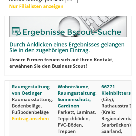
Nur Filialisten anzeigen
Durch Anklicken eines Ergebnisses gelangen
Sie in den zugehörigen Eintrag.
Unsere Firmen freuen sich auf Ihren Kontakt,
erwähnen Sie den Business Scout!
Raumgestaltung
Wohnträume,
66271
von Oetinger
Raumgestaltung,
Kleinblittersdo
Raumausstattung,
Sonnenschutz,
(City),
Bodenbeläge,
Gardinen
Rathausstraße 
Fußbodenbeläge
Parkett, Laminat,
(Kreis:
Eintrag ansehen
Teppichböden,
Regionalverba
PVC-Böden,
Saarbrücken)
Treppen
Saarland,