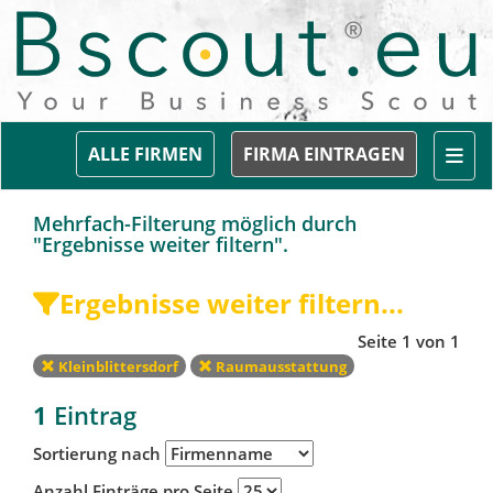
Togg
ALLE FIRMEN
FIRMA EINTRAGEN
Mehrfach-Filterung möglich durch
"Ergebnisse weiter filtern".
Ergebnisse weiter filtern...
Seite 1 von 1
Kleinblittersdorf
Raumausstattung
1
Eintrag
Sortierung nach
Anzahl Einträge pro Seite