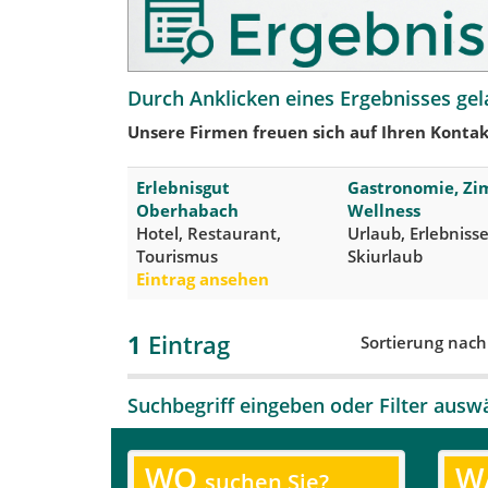
Durch Anklicken eines Ergebnisses gel
Unsere Firmen freuen sich auf Ihren Kontak
Erlebnisgut
Gastronomie, Z
Oberhabach
Wellness
Hotel, Restaurant,
Urlaub, Erlebniss
Tourismus
Skiurlaub
Eintrag ansehen
1
Eintrag
Sortierung nac
Suchbegriff eingeben oder Filter ausw
WO
W
suchen Sie?