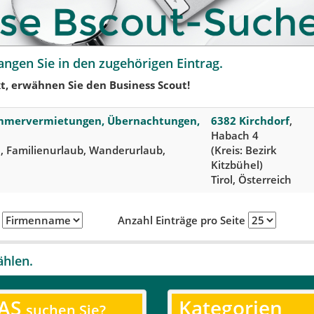
angen Sie in den zugehörigen Eintrag.
t, erwähnen Sie den Business Scout!
immervermietungen, Übernachtungen,
6382 Kirchdorf
,
Habach 4
e, Familienurlaub, Wanderurlaub,
(Kreis: Bezirk
Kitzbühel)
Tirol, Österreich
h
Anzahl Einträge pro Seite
ählen.
AS
Kategorien
suchen Sie?