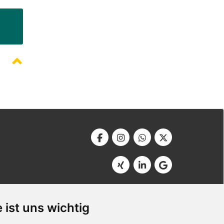
Werbeagentur Bonner
Am Soutyhof 15
 ist uns wichtig
D-66740 Saarlouis
Germany