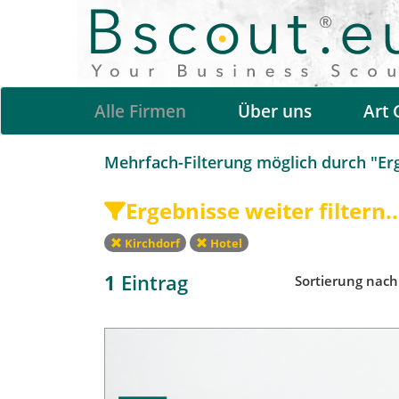
Alle Firmen
Über uns
Art 
Mehrfach-Filterung möglich durch "Erge
Ergebnisse weiter filtern..
Kirchdorf
Hotel
1
Eintrag
Sortierung nac