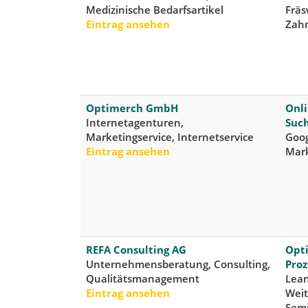
Medizinische Bedarfsartikel
Fräs
Eintrag ansehen
Zahn
Optimerch GmbH
Onli
Internetagenturen,
Suc
Marketingservice, Internetservice
Goog
Eintrag ansehen
Mark
REFA Consulting AG
Opt
Unternehmensberatung, Consulting,
Proz
Qualitätsmanagement
Lea
Eintrag ansehen
Weit
Sem