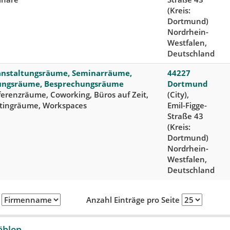
(Kreis:
Dortmund)
Nordrhein-
Westfalen,
Deutschland
anstaltungsräume, Seminarräume,
44227
ungsräume, Besprechungsräume
Dortmund
erenzräume, Coworking, Büros auf Zeit,
(City),
tingräume, Workspaces
Emil-Figge-
Straße 43
(Kreis:
Dortmund)
Nordrhein-
Westfalen,
Deutschland
h
Anzahl Einträge pro Seite
ählen.