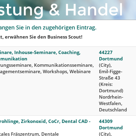
angen Sie in den zugehörigen Eintrag.
t, erwähnen Sie den Business Scout!
nare, Inhouse-Seminare, Coaching,
44227
munikation
Dortmund
rungsseminare, Kommunikationsseminare,
(City),
agementseminare, Workshops, Webinare
Emil-Figge-
Straße 43
(Kreis:
Dortmund)
Nordrhein-
Westfalen,
Deutschland
rohlinge, Zirkonoxid, CoCr, Dental CAD -
44309
M
Dortmund
ales Fräszentrum, Dentale
(City),