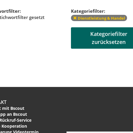
ortfilter:
Kategoriefilter:
tichwortfilter gesetzt
Dienstleistung & Handel
Kategoriefilter
zurücksetzen
AKT
 mit Bscout
pp an Bscout
Rückruf-Service
 Kooperation
arung Videotermin