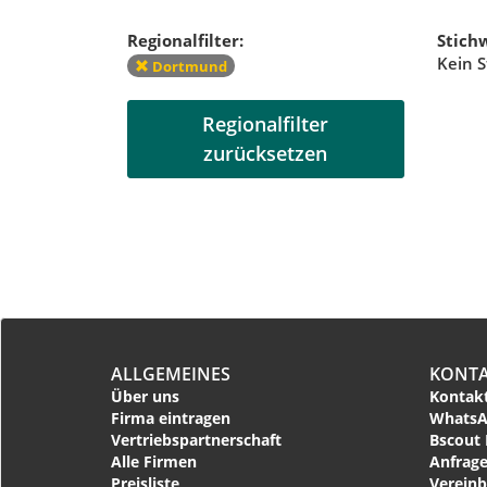
Regionalfilter:
Stichw
Kein S
Dortmund
Regionalfilter
zurücksetzen
ALLGEMEINES
KONT
Über uns
Kontakt
Firma eintragen
WhatsA
Vertriebspartnerschaft
Bscout 
Alle Firmen
Anfrage
Preisliste
Vereinb