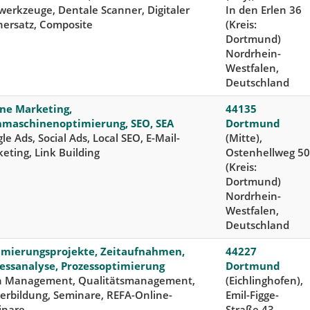
werkzeuge, Dentale Scanner, Digitaler
In den Erlen 36
ersatz, Composite
(Kreis:
Dortmund)
Nordrhein-
Westfalen,
Deutschland
ne Marketing,
44135
hmaschinenoptimierung, SEO, SEA
Dortmund
le Ads, Social Ads, Local SEO, E-Mail-
(Mitte),
eting, Link Building
Ostenhellweg 50
(Kreis:
Dortmund)
Nordrhein-
Westfalen,
Deutschland
imierungsprojekte, Zeitaufnahmen,
44227
essanalyse, Prozessoptimierung
Dortmund
n Management, Qualitätsmanagement,
(Eichlinghofen),
erbildung, Seminare, REFA-Online-
Emil-Figge-
inare
Straße 43