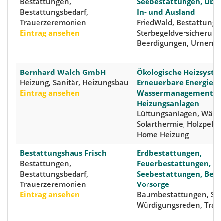
Bestattungen,
Seebestattungen, Übe
Bestattungsbedarf,
In- und Ausland
Trauerzeremonien
FriedWald, Bestattungs
Eintrag ansehen
Sterbegeldversicherung
Beerdigungen, Urnenb
Bernhard Walch GmbH
Ökologische Heizsyste
Heizung, Sanitär, Heizungsbau
Erneuerbare Energien,
Eintrag ansehen
Wassermanagement,
Heizungsanlagen
Lüftungsanlagen, Wä
Solarthermie, Holzpelle
Home Heizung
Bestattungshaus Frisch
Erdbestattungen,
Bestattungen,
Feuerbestattungen,
Bestattungsbedarf,
Seebestattungen, Best
Trauerzeremonien
Vorsorge
Eintrag ansehen
Baumbestattungen, Sär
Würdigungsreden, Trau