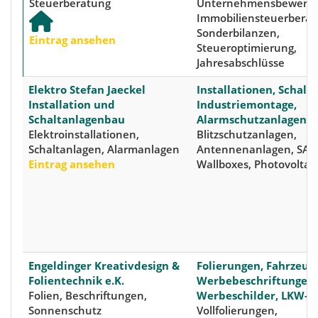
Steuerberatung
Unternehmensbewertu
Immobiliensteuerberat
Sonderbilanzen,
Eintrag ansehen
Steueroptimierung,
Jahresabschlüsse
Elektro Stefan Jaeckel
Installationen, Schalt
Installation und
Industriemontage,
Schaltanlagenbau
Alarmschutzanlagen
Elektroinstallationen,
Blitzschutzanlagen,
Schaltanlagen, Alarmanlagen
Antennenanlagen, SAT-
Eintrag ansehen
Wallboxes, Photovoltai
Engeldinger Kreativdesign &
Folierungen, Fahrzeug-
Folientechnik e.K.
Werbebeschriftungen,
Folien, Beschriftungen,
Werbeschilder, LKW-P
Sonnenschutz
Vollfolierungen,