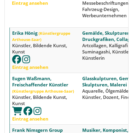
Eintrag ansehen
Messebeschriftungen, P
Fahrzeug-Design,
Werbeunternehmen
Erika Hönig
Gemälde, Skulpturen,
(Künstlergruppe
Druckgrafiken, Collag
Arthouse-Saar)
Künstler, Bildende Kunst,
Artcollagen, Kalligrafien
Kunst
Suminagashi, Künstleri
Künstlerin
Eintrag ansehen
Eugen Waßmann,
Glasskulpturen, Gemä
Freischaffender Künstler
Skulpturen, Malerei
Aquarelle, Ölgemälde, 
(Künstlergruppe Arthouse-Saar)
Künstler, Bildende Kunst,
Künstler, Dozent, Fine 
Kunst
Eintrag ansehen
Frank Nimsgern Group
Musiker, Komponist, P