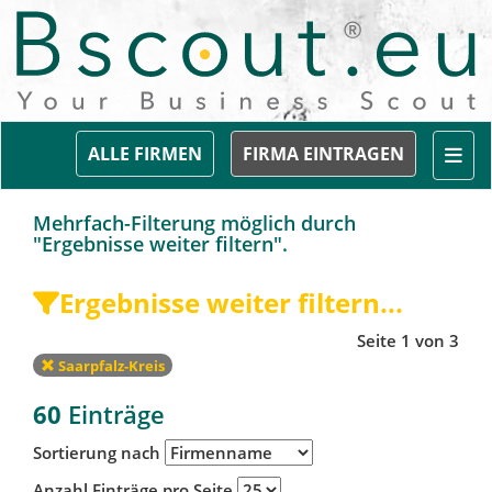
Togg
ALLE FIRMEN
FIRMA EINTRAGEN
Mehrfach-Filterung möglich durch
"Ergebnisse weiter filtern".
Ergebnisse weiter filtern...
Seite 1 von 3
Saarpfalz-Kreis
60
Einträge
Sortierung nach
Anzahl Einträge pro Seite