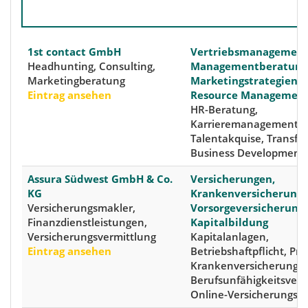
1st contact GmbH
Vertriebsmanagement
Headhunting, Consulting,
Managementberatung
Marketingberatung
Marketingstrategien,
Eintrag ansehen
Resource Managemen
HR-Beratung,
Karrieremanagement,
Talentakquise, Transfo
Business Development
Assura Südwest GmbH & Co.
Versicherungen,
KG
Krankenversicherunge
Versicherungsmakler,
Vorsorgeversicherung
Finanzdienstleistungen,
Kapitalbildung
Versicherungsvermittlung
Kapitalanlagen,
Eintrag ansehen
Betriebshaftpflicht, Pri
Krankenversicherunge
Berufsunfähigkeitsvers
Online-Versicherungsb