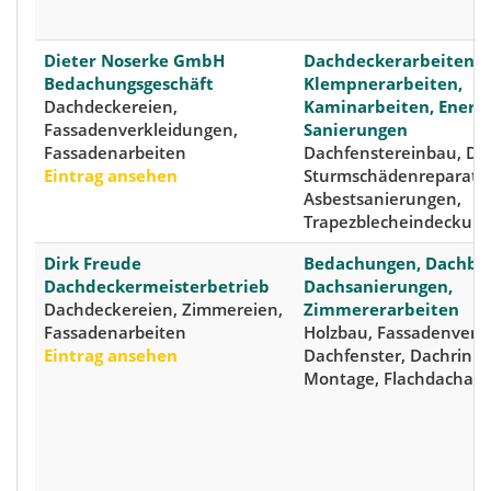
Dieter Noserke GmbH
Dachdeckerarbeiten,
Bedachungsgeschäft
Klempnerarbeiten,
Dachdeckereien,
Kaminarbeiten, Energ
Fassadenverkleidungen,
Sanierungen
Fassadenarbeiten
Dachfenstereinbau, Da
Eintrag ansehen
Sturmschädenreparatur
Asbestsanierungen,
Trapezblecheindeckun
Dirk Freude
Bedachungen, Dachba
Dachdeckermeisterbetrieb
Dachsanierungen,
Dachdeckereien, Zimmereien,
Zimmererarbeiten
Fassadenarbeiten
Holzbau, Fassadenverk
Eintrag ansehen
Dachfenster, Dachrinn
Montage, Flachdachab