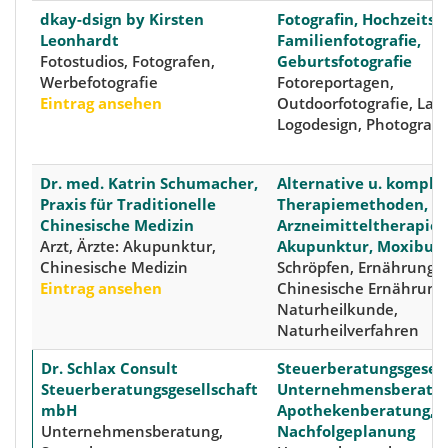
dkay-dsign by Kirsten
Fotografin, Hochzeitsfo
Leonhardt
Familienfotografie,
Fotostudios, Fotografen,
Geburtsfotografie
Werbefotografie
Fotoreportagen,
Eintrag ansehen
Outdoorfotografie, Lay
Logodesign, Photograp
Dr. med. Katrin Schumacher,
Alternative u. kompl
Praxis für Traditionelle
Therapiemethoden, Ch
Chinesische Medizin
Arzneimitteltherapie,
Arzt, Ärzte: Akupunktur,
Akupunktur, Moxibust
Chinesische Medizin
Schröpfen, Ernährungst
Eintrag ansehen
Chinesische Ernährung
Naturheilkunde,
Naturheilverfahren
Dr. Schlax Consult
Steuerberatungsgesell
Steuerberatungsgesellschaft
Unternehmensberater
mbH
Apothekenberatung,
Unternehmensberatung,
Nachfolgeplanung