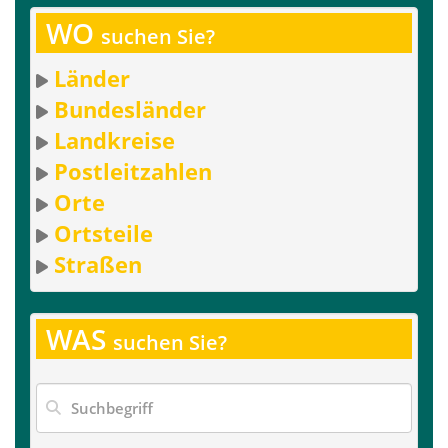
WO
suchen Sie?
Länder
Bundesländer
Landkreise
Postleitzahlen
Orte
Ortsteile
Straßen
WAS
suchen Sie?