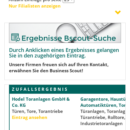
Nur Filialisten anzeigen
Durch Anklicken eines Ergebnisses gelangen
Sie in den zugehörigen Eintrag.
Unsere Firmen freuen sich auf Ihren Kontakt,
erwähnen Sie den Business Scout!
Z U F A L L S E R G E B N I S
Hodel Toranlagen GmbH &
Garagentore, Haustüre
Co. KG
Automatiktüren, Tore
Türen, Tore, Torantriebe
Türanlagen, Toranlagen
Eintrag ansehen
Türantriebe, Rolltore,
Industrietoranlagen