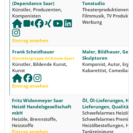
(Dependance Saar)
Tonstudio
Künstler, Produzenten,
Theaterproduktionen, M
Komponisten
Filmmusik, TV Produkti
Werbung
Eintrag ansehen
Frank Scheidhauer
Maler, Bildhauer, Gem
Skulpturen
(Künstlergruppe Arthouse-Saar)
Künstler, Bildende Kunst,
Komponist, Autor, Ergo
Kunst
Kabarettist, Comedian
Eintrag ansehen
Fritz Widenmeyer Saar
Öl, Öl-Lieferungen, Hei
Heizöl Handelsgesellschaft
Lieferungen, Qualitäts
mbH
Schwefelarmes Heizöl,
Heizöle, Brennstoffe,
Schwefelarmes Premium
Heizstoffe
Heizölbestellungen, Hei
Eintrag ansehen
Tankreinigung