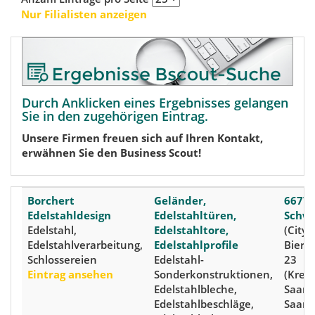
Nur Filialisten anzeigen
Durch Anklicken eines Ergebnisses gelangen
Sie in den zugehörigen Eintrag.
Unsere Firmen freuen sich auf Ihren Kontakt,
erwähnen Sie den Business Scout!
Borchert
Geländer,
6677
Edelstahldesign
Edelstahltüren,
Schw
Edelstahl,
Edelstahltore,
(City),
Edelstahlverarbeitung,
Edelstahlprofile
Biers
Schlossereien
Edelstahl-
23
Eintrag ansehen
Sonderkonstruktionen,
(Kreis
Edelstahlbleche,
Saarlo
Edelstahlbeschläge,
Saarl