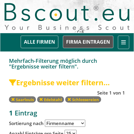
Togg
ALLE FIRMEN
FIRMA EINTRAGEN
Mehrfach-Filterung möglich durch
"Ergebnisse weiter filtern".
Ergebnisse weiter filtern...
Seite 1 von 1
Saarlouis
Edelstahl
Schlossereien
1
Eintrag
Sortierung nach
Anzahl Einträge pro Seite