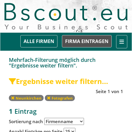
Togg
ALLE FIRMEN
FIRMA EINTRAGEN
Mehrfach-Filterung möglich durch
"Ergebnisse weiter filtern".
Ergebnisse weiter filtern...
Seite 1 von 1
Neunkirchen
Fotografen
1
Eintrag
Sortierung nach
Anzahl Einträge pro Seite