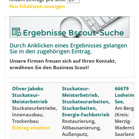
Nur Filialisten anzeigen
Durch Anklicken eines Ergebnisses gelangen
Sie in den zugehörigen Eintrag.
Unsere Firmen freuen sich auf Ihren Kontakt,
erwähnen Sie den Business Scout!
Oliver Jakobs
Stuckateur-
66679
Stuckateur-
Meisterbetrieb,
Losheim 
Meisterbetrieb
Stuckateurarbeiten,
See
,
Stuckateurbetriebe,
Stuckarbeiten,
Am Berg 3
Innenausbau,
Energie-Fachbetrieb
(Kreis:
Trockenbau
Restaurierung,
Merzig-
Eintrag ansehen
Altbausanierung,
Wadern)
Außenputz,
Saarland,