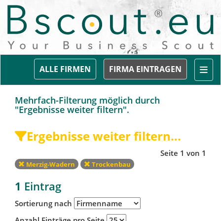
Togg
ALLE FIRMEN
FIRMA EINTRAGEN
Mehrfach-Filterung möglich durch
"Ergebnisse weiter filtern".
Ergebnisse weiter filtern...
Seite 1 von 1
Merzig-Wadern
Trockenbau
1
Eintrag
Sortierung nach
Anzahl Einträge pro Seite