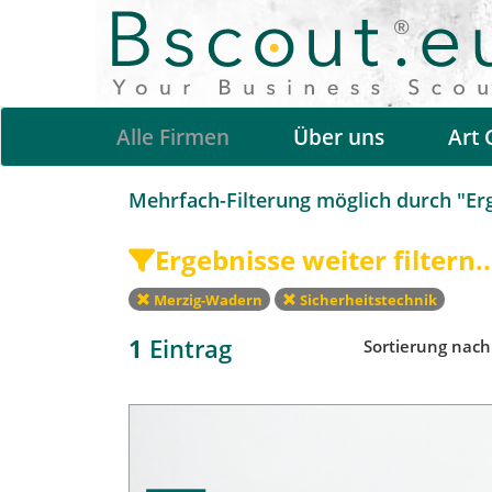
Alle Firmen
Über uns
Art 
Mehrfach-Filterung möglich durch "Erge
Ergebnisse weiter filtern..
Merzig-Wadern
Sicherheitstechnik
1
Eintrag
Sortierung nac