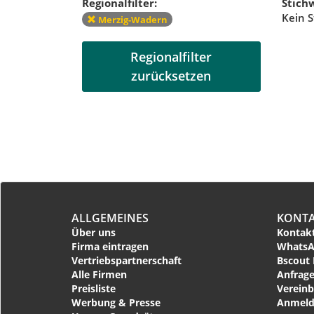
Regionalfilter:
Stichw
Kein S
Merzig-Wadern
Regionalfilter
zurücksetzen
ALLGEMEINES
KONT
Über uns
Kontakt
Firma eintragen
WhatsA
Vertriebspartnerschaft
Bscout 
Alle Firmen
Anfrage
Preisliste
Vereinb
Werbung & Presse
Anmeld