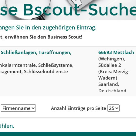
angen Sie in den zugehörigen Eintrag.
t, erwähnen Sie den Business Scout!
, Schließanlagen, Türöffnungen,
66693 Mettlach
(Wehingen),
nkalarmzentrale, Schließsysteme,
Südallee 2
agement, Schlüsselnotdienste
(Kreis: Merzig-
Wadern)
Saarland,
Deutschland
h
Anzahl Einträge pro Seite
ählen.