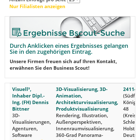
Nur Filialisten anzeigen
Durch Anklicken eines Ergebnisses gelangen
Sie in den zugehörigen Eintrag.
Unsere Firmen freuen sich auf Ihren Kontakt,
erwähnen Sie den Business Scout!
Visuell³,
3D-Visualisierung, 3D-
24114 
Inhaber Dipl.-
Animation,
(Südfri
Ing. (FH) Dennis
Architekturvisualisierung,
Königs
Bittner
Produktvisualisierung
48
3D-
Rendering, Illustration,
(Kreis: 
Visualisierungen,
Außenperspektiven,
Schlesw
Agenturen,
Innenraumvisualisierung,
Holstei
Software
360-Grad Panorama-
Deutsc