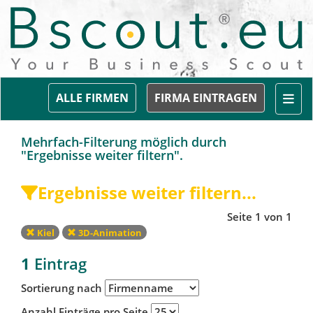
Togg
ALLE FIRMEN
FIRMA EINTRAGEN
Mehrfach-Filterung möglich durch
"Ergebnisse weiter filtern".
Ergebnisse weiter filtern...
Seite 1 von 1
Kiel
3D-Animation
1
Eintrag
Sortierung nach
Anzahl Einträge pro Seite