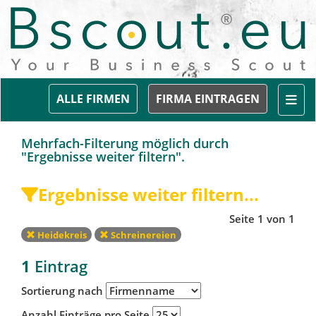
Togg
ALLE FIRMEN
FIRMA EINTRAGEN
Mehrfach-Filterung möglich durch
"Ergebnisse weiter filtern".
Ergebnisse weiter filtern...
Seite 1 von 1
Heidekreis
Schreinereien
1
Eintrag
Sortierung nach
Anzahl Einträge pro Seite