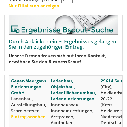
Nur Filialisten anzeigen
Durch Anklicken eines Ergebnisses gelangen
Sie in den zugehörigen Eintrag.
Unsere Firmen freuen sich auf Ihren Kontakt,
erwähnen Sie den Business Scout!
Geyer-Meergans
Ladenbau,
29614 Solta
Einrichtungen
Objektbau,
(City),
GmbH
Ladenflächenumbau,
Heidlandstr
Ladenbau,
Ladeneinrichtungen
20-22
Ausstellungsbau,
Innenausbau,
(Kreis:
Schreinereien
Inneneinrichtungen,
Heidekreis)
Eintrag ansehen
Arztpraxen,
Niedersachs
Apotheken,
Deutschland