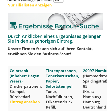
Nur Filialisten anzeigen
Durch Anklicken eines Ergebnisses gelangen
Sie in den zugehörigen Eintrag.
Unsere Firmen freuen sich auf Ihren Kontakt,
erwähnen Sie den Business Scout!
Colortank
Tintenpatronen,
20097 Hambur
(Inhaber: Hagen
Tonerkartuschen,
(Hammerbrook)
Weers)
Papier,
Spaldingstraße
Druckerpatronen,
Sofortstempel
85
Stempel,
Toner,
(Kreis:
Bürobedarf
Nachfülltinten,
Hamburg)
Eintrag ansehen
Etikettendruck,
Hamburg,
Refill,
Deutschland