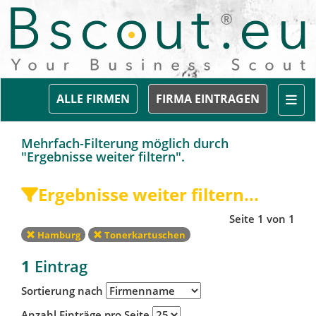
Togg
ALLE FIRMEN
FIRMA EINTRAGEN
Mehrfach-Filterung möglich durch
"Ergebnisse weiter filtern".
Ergebnisse weiter filtern...
Seite 1 von 1
Hamburg
Tonerkartuschen
1
Eintrag
Sortierung nach
Anzahl Einträge pro Seite