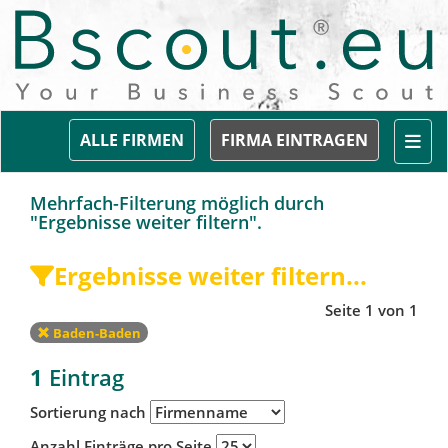
Togg
ALLE FIRMEN
FIRMA EINTRAGEN
Mehrfach-Filterung möglich durch
"Ergebnisse weiter filtern".
Ergebnisse weiter filtern...
Seite 1 von 1
Baden-Baden
1
Eintrag
Sortierung nach
Anzahl Einträge pro Seite