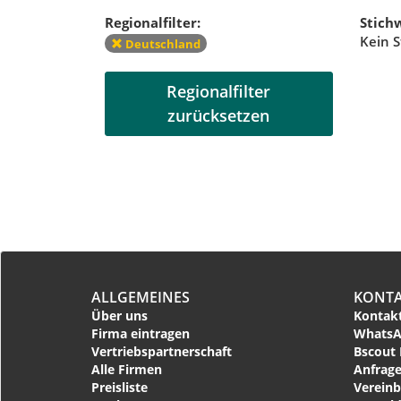
Regionalfilter:
Stichw
Kein S
Deutschland
Regionalfilter
zurücksetzen
ALLGEMEINES
KONT
Über uns
Kontakt
Firma eintragen
WhatsA
Vertriebspartnerschaft
Bscout 
Alle Firmen
Anfrage
Preisliste
Vereinb