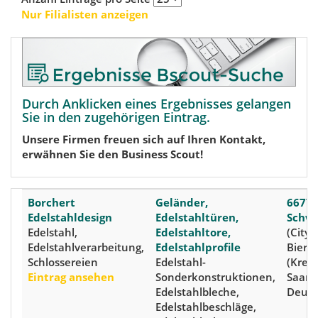
Nur Filialisten anzeigen
Durch Anklicken eines Ergebnisses gelangen
Sie in den zugehörigen Eintrag.
Unsere Firmen freuen sich auf Ihren Kontakt,
erwähnen Sie den Business Scout!
Borchert
Geländer,
6677
Edelstahldesign
Edelstahltüren,
Schw
Edelstahl,
Edelstahltore,
(City),
Edelstahlverarbeitung,
Edelstahlprofile
Biers
Schlossereien
Edelstahl-
(Kreis
Eintrag ansehen
Sonderkonstruktionen,
Saarl
Edelstahlbleche,
Deuts
Edelstahlbeschläge,