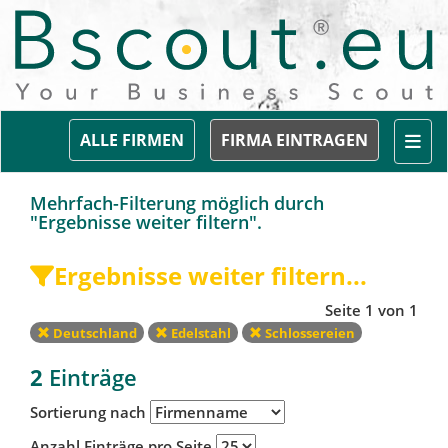
Togg
ALLE FIRMEN
FIRMA EINTRAGEN
Mehrfach-Filterung möglich durch
"Ergebnisse weiter filtern".
Ergebnisse weiter filtern...
Seite 1 von 1
Deutschland
Edelstahl
Schlossereien
2
Einträge
Sortierung nach
Anzahl Einträge pro Seite