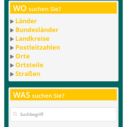
WO
suchen Sie?
Länder
Bundesländer
Landkreise
Postleitzahlen
Orte
Ortsteile
Straßen
WAS
suchen Sie?