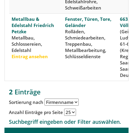
Edelstahlrohre,
Schweißarbeiten
Metallbau &
Fenster, Türen, Tore,
6633
Edelstahl Friedrich
Geländer
Völkl
Petzke
Rolläden,
(Geisl
Metallbau,
Schmiedearbeiten,
Ludwe
Schlossereien,
Treppenbau,
61-63
Edelstahl
Metallbearbeitung,
(Kreis
Eintrag ansehen
Schlüsseldienste
Regio
Saarb
Saarl
Deuts
2
Einträge
Sortierung nach
Anzahl Einträge pro Seite
Suchbegriff eingeben oder Filter auswählen.