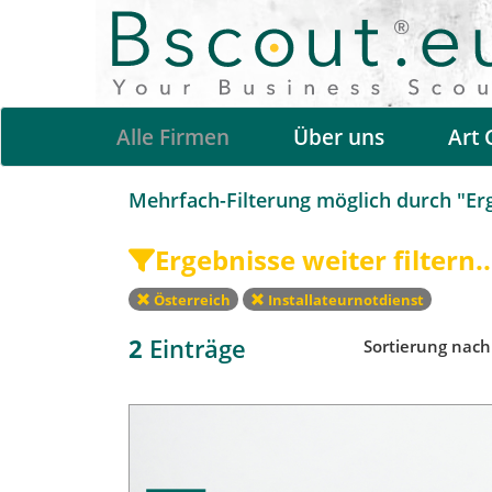
Alle Firmen
Über uns
Art 
Mehrfach-Filterung möglich durch "Erge
Ergebnisse weiter filtern..
Österreich
Installateurnotdienst
2
Einträge
Sortierung nac