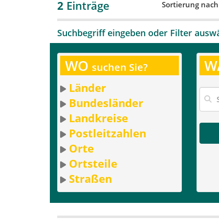
2
Einträge
Sortierung nac
Suchbegriff eingeben oder Filter ausw
WO
W
suchen Sie?
Länder
Bundesländer
Landkreise
Postleitzahlen
Orte
Ortsteile
Straßen