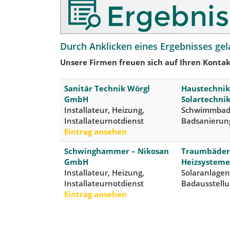
Durch Anklicken eines Ergebnisses gel
Unsere Firmen freuen sich auf Ihren Kontak
Sanitär Technik Wörgl
Haustechnik
GmbH
Solartechni
Installateur, Heizung,
Schwimmbadt
Installateurnotdienst
Badsanieru
Eintrag ansehen
Schwinghammer – Nikosan
Traumbäder,
GmbH
Heizsysteme
Installateur, Heizung,
Solaranlagen
Installateurnotdienst
Badausstell
Eintrag ansehen