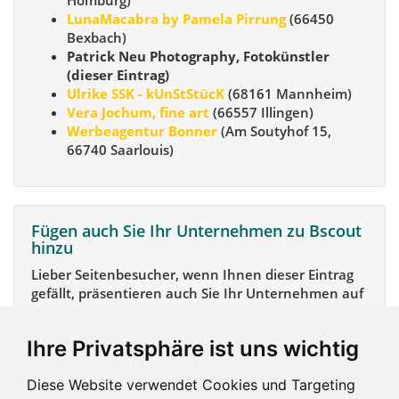
Homburg)
LunaMacabra by Pamela Pirrung
(66450
Bexbach)
Patrick Neu Photography, Fotokünstler
(dieser Eintrag)
Ulrike SSK - kUnStStücK
(68161 Mannheim)
Vera Jochum, fine art
(66557 Illingen)
Werbeagentur Bonner
(Am Soutyhof 15,
66740 Saarlouis)
Fügen auch Sie Ihr Unternehmen zu Bscout
hinzu
Lieber Seitenbesucher, wenn Ihnen dieser Eintrag
gefällt, präsentieren auch Sie Ihr Unternehmen auf
Bscout und zeigen Sie sich potentiellen Kunden und
Unterstützern.
Ihre Privatsphäre ist uns wichtig
Das geht ganz einfach:
Diese Website verwendet Cookies und Targeting