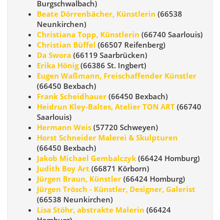
Burgschwalbach)
Beate Dörrenbächer, Künstlerin
(66538
Neunkirchen)
Christiana Topp, Künstlerin
(66740 Saarlouis)
Christian Büffel
(66507 Reifenberg)
Da Swora
(66119 Saarbrücken)
Erika Hönig
(66386 St. Ingbert)
Eugen Waßmann, Freischaffender Künstler
(66450 Bexbach)
Frank Scheidhauer
(66450 Bexbach)
Heidrun Kley-Baltes, Atelier TON ART
(66740
Saarlouis)
Hermann Weis
(57720 Schweyen)
Horst Schneider Malerei & Skulpturen
(66450 Bexbach)
Jakob Michael Gembalczyk
(66424 Homburg)
Judith Boy Art
(66871 Körborn)
Jürgen Braun, Künstler
(66424 Homburg)
Jürgen Trösch - Künstler, Designer, Galerist
(66538 Neunkirchen)
Lisa Stöhr, abstrakte Malerin
(66424