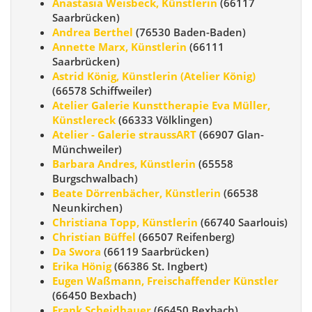
Anastasia Weisbeck, Künstlerin
(66117
Saarbrücken)
Andrea Berthel
(76530 Baden-Baden)
Annette Marx, Künstlerin
(66111
Saarbrücken)
Astrid König, Künstlerin (Atelier König)
(66578 Schiffweiler)
Atelier Galerie Kunsttherapie Eva Müller,
Künstlereck
(66333 Völklingen)
Atelier - Galerie straussART
(66907 Glan-
Münchweiler)
Barbara Andres, Künstlerin
(65558
Burgschwalbach)
Beate Dörrenbächer, Künstlerin
(66538
Neunkirchen)
Christiana Topp, Künstlerin
(66740 Saarlouis)
Christian Büffel
(66507 Reifenberg)
Da Swora
(66119 Saarbrücken)
Erika Hönig
(66386 St. Ingbert)
Eugen Waßmann, Freischaffender Künstler
(66450 Bexbach)
Frank Scheidhauer
(66450 Bexbach)