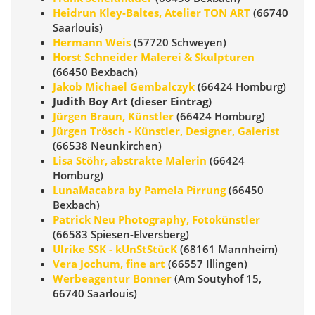
Heidrun Kley-Baltes, Atelier TON ART
(66740
Saarlouis)
Hermann Weis
(57720 Schweyen)
Horst Schneider Malerei & Skulpturen
(66450 Bexbach)
Jakob Michael Gembalczyk
(66424 Homburg)
Judith Boy Art (dieser Eintrag)
Jürgen Braun, Künstler
(66424 Homburg)
Jürgen Trösch - Künstler, Designer, Galerist
(66538 Neunkirchen)
Lisa Stöhr, abstrakte Malerin
(66424
Homburg)
LunaMacabra by Pamela Pirrung
(66450
Bexbach)
Patrick Neu Photography, Fotokünstler
(66583 Spiesen-Elversberg)
Ulrike SSK - kUnStStücK
(68161 Mannheim)
Vera Jochum, fine art
(66557 Illingen)
Werbeagentur Bonner
(Am Soutyhof 15,
66740 Saarlouis)