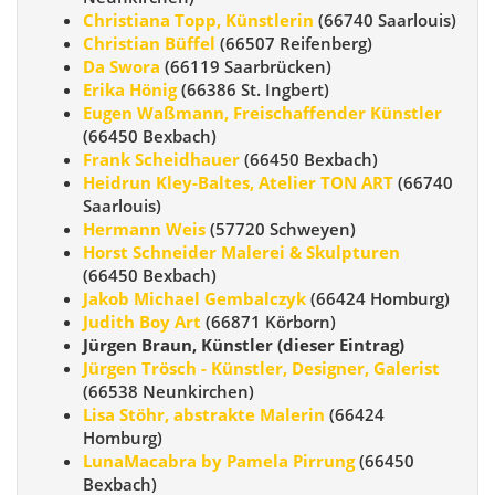
Christiana Topp, Künstlerin
(66740 Saarlouis)
Christian Büffel
(66507 Reifenberg)
Da Swora
(66119 Saarbrücken)
Erika Hönig
(66386 St. Ingbert)
Eugen Waßmann, Freischaffender Künstler
(66450 Bexbach)
Frank Scheidhauer
(66450 Bexbach)
Heidrun Kley-Baltes, Atelier TON ART
(66740
Saarlouis)
Hermann Weis
(57720 Schweyen)
Horst Schneider Malerei & Skulpturen
(66450 Bexbach)
Jakob Michael Gembalczyk
(66424 Homburg)
Judith Boy Art
(66871 Körborn)
Jürgen Braun, Künstler (dieser Eintrag)
Jürgen Trösch - Künstler, Designer, Galerist
(66538 Neunkirchen)
Lisa Stöhr, abstrakte Malerin
(66424
Homburg)
LunaMacabra by Pamela Pirrung
(66450
Bexbach)