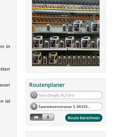
en in
ätten
Routenplaner
davon
n ist
B
Route berechnen