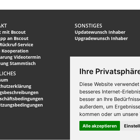
AKT
SONSTIGES
 mit Bscout
Updatewunsch Inhaber
pp an Bscout
Upgradewunsch Inhaber
Rückruf-Service
 Kooperation
arung Videotermin
ung Stammtisch
Ihre Privatsphäre
LICHES
sum
Diese Website verwendet 
chutzerklärung
besseres Internet-Erlebni
ngsbeschreibungen
eschäftsbedingungen
besser an Ihre Bedürfnis
utzungsbedingungen
außerdem, um Ergebnisse
kommen oder um unsere W
Alle akzeptieren
Einstel