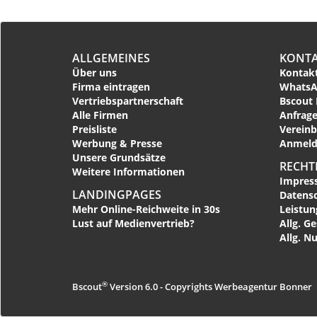
ALLGEMEINES
KONT
Über uns
Kontakt
Firma eintragen
WhatsA
Vertriebspartnerschaft
Bscout 
Alle Firmen
Anfrage
Preisliste
Vereinb
Werbung & Presse
Anmeld
Unsere Grundsätze
RECHT
Weitere Informationen
Impres
LANDINGPAGES
Datens
Mehr Online-Reichweite in 30s
Leistu
Lust auf Medienvertrieb?
Allg. G
Allg. N
®
Bscout
Version 6.0 - Copyrights Werbeagentur Bonner