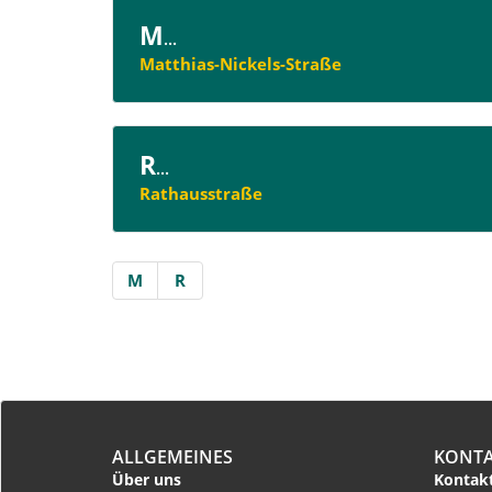
M
...
Matthias-Nickels-Straße
R
...
Rathausstraße
M
R
ALLGEMEINES
KONT
Über uns
Kontakt