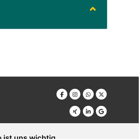
Werbeagentur Bonner
Am Soutyhof 15
 ist uns wichtig
D-66740 Saarlouis