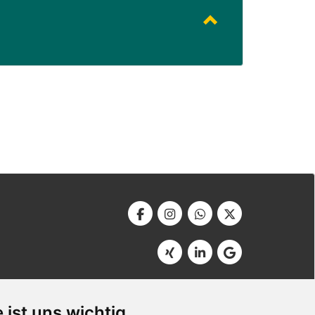
Werbeagentur Bonner
Am Soutyhof 15
 ist uns wichtig
D-66740 Saarlouis