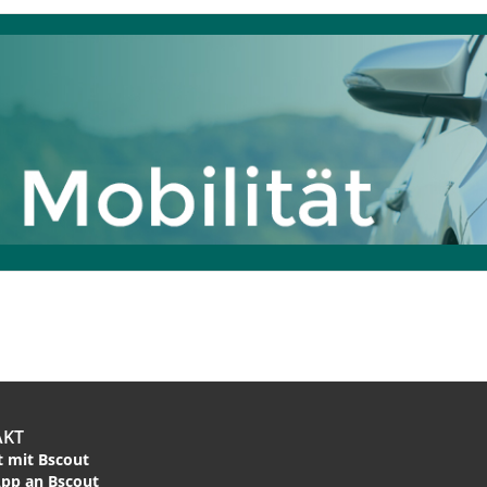
AKT
 mit Bscout
pp an Bscout