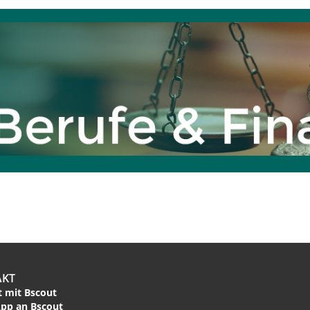
AKT
 mit Bscout
pp an Bscout