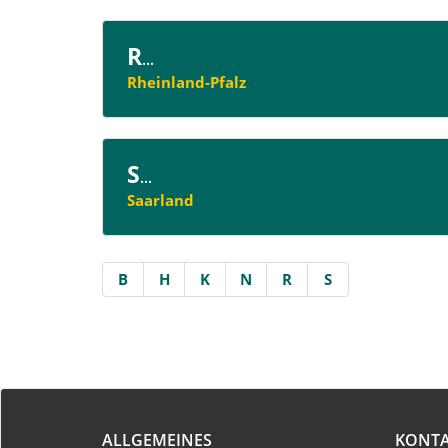
R
...
Rheinland-Pfalz
S
...
Saarland
B
H
K
N
R
S
ALLGEMEINES
KONT