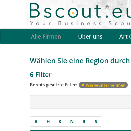
Alle Firmen
Über uns
Art 
Wählen Sie eine Region durch 
6
Filter
Bereits gesetzte Filter:
Werbeunternehmen
B
H
K
N
R
S