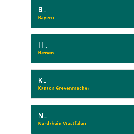
B
...
Bayern
H
...
Hessen
K
...
Kanton Grevenmacher
N
...
Nordrhein-Westfalen