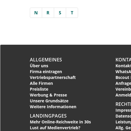
N
R
S
T
ALLGEMEINES
KONT
Über uns
Kontakt
Firma eintragen
WhatsA
Vertriebspartnerschaft
Bscout 
Alle Firmen
Anfrage
Preisliste
Vereinb
Werbung & Presse
Anmeld
Unsere Grundsätze
RECHT
Weitere Informationen
Impres
LANDINGPAGES
Datens
Mehr Online-Reichweite in 30s
Leistu
Lust auf Medienvertrieb?
Allg. G