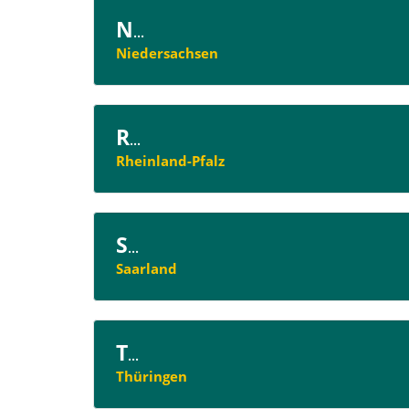
N
...
Niedersachsen
R
...
Rheinland-Pfalz
S
...
Saarland
T
...
Thüringen