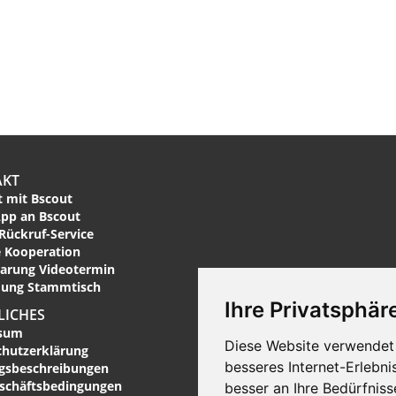
AKT
 mit Bscout
pp an Bscout
Rückruf-Service
 Kooperation
arung Videotermin
ung Stammtisch
Ihre Privatsphäre
LICHES
sum
Diese Website verwendet 
chutzerklärung
besseres Internet-Erlebni
ngsbeschreibungen
eschäftsbedingungen
besser an Ihre Bedürfnis