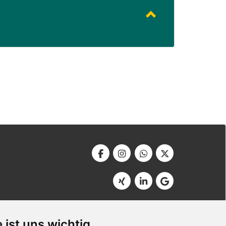
Werbeagentur Bonner
Am Soutyhof 15
 ist uns wichtig
D-66740 Saarlouis