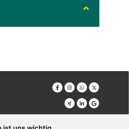
Werbeagentur Bonner
Am Soutyhof 15
 ist uns wichtig
D-66740 Saarlouis