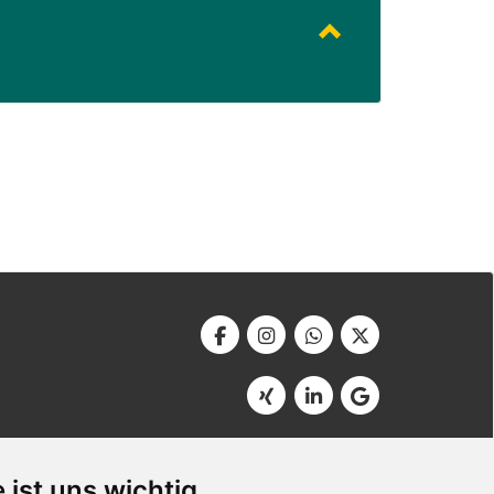
Werbeagentur Bonner
Am Soutyhof 15
 ist uns wichtig
D-66740 Saarlouis