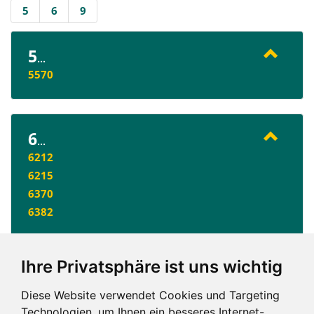
5
6
9
5
...
5570
6
...
6212
6215
6370
6382
Ihre Privatsphäre ist uns wichtig
9
...
9220
Diese Website verwendet Cookies und Targeting
Technologien, um Ihnen ein besseres Internet-