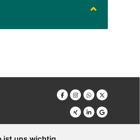
Werbeagentur Bonner
Am Soutyhof 15
 ist uns wichtig
D-66740 Saarlouis