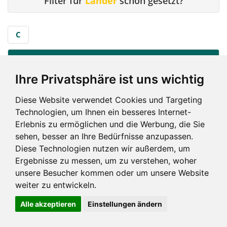
Filter für
Länder
schon gesetzt?
C
C
...
Ihre Privatsphäre ist uns wichtig
City (Neunkirchen)
Diese Website verwendet Cookies und Targeting
Technologien, um Ihnen ein besseres Internet-
C
Erlebnis zu ermöglichen und die Werbung, die Sie
sehen, besser an Ihre Bedürfnisse anzupassen.
Diese Technologien nutzen wir außerdem, um
Ergebnisse zu messen, um zu verstehen, woher
unsere Besucher kommen oder um unsere Website
weiter zu entwickeln.
Impressum und mehr
Alle akzeptieren
Einstellungen ändern