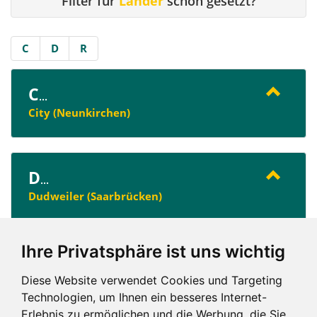
Filter für
Länder
schon gesetzt?
C
D
R
C
...
City (Neunkirchen)
D
...
Dudweiler (Saarbrücken)
Ihre Privatsphäre ist uns wichtig
R
...
Roden (Saarlouis)
Diese Website verwendet Cookies und Targeting
Technologien, um Ihnen ein besseres Internet-
Erlebnis zu ermöglichen und die Werbung, die Sie