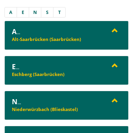
A
E
N
S
T
A
...
Alt-Saarbrücken (Saarbrücken)
E
...
Eschberg (Saarbrücken)
N
...
Niederwürzbach (Blieskastel)